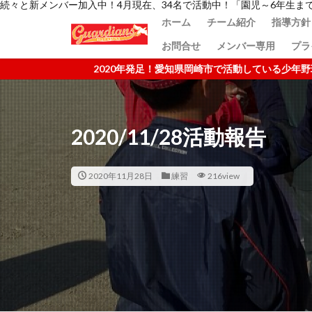
続々と新メンバー加入中！4月現在、34名で活動中！「園児～6年生ま
ホーム
チーム紹介
指導方針
お問合せ
メンバー専用
プラ
崎市で活動している少年野球チーム！「全員が試合に出るチーム」「選手
2020/11/28活動報告
2020年11月28日
練習
216view