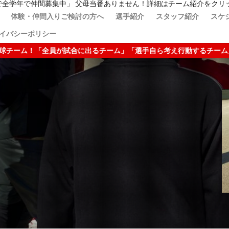
で全学年で仲間募集中」 父母当番ありません！詳細はチーム紹介をクリ
体験・仲間入りご検討の方へ
選手紹介
スタッフ紹介
スケ
イバシーポリシー
自ら考え行動するチーム」「仲間の大切さを感じられるチーム」「月１