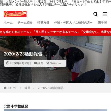
続々と新メンバー加入中！4月現在、34名で活動中！「園児～6年生まで全学年で仲
間募集中」 父母当番ありません！詳細はチーム紹介をクリック！
ホーム
チーム紹介
指導方針
体験・仲間入りご検討の方へ
選手紹介
母会なし、当番なし」 詳細はココをクリック！
2020/2/23活動報告
2020年2月23日
練習
347view
HOME
練習
2020/2/23活動報告
北野小学校練習