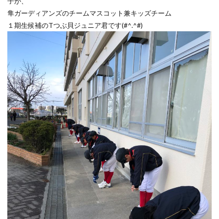
子が、
隼ガーディアンズのチームマスコット兼キッズチーム
１期生候補のTつぶ貝ジュニア君です(#^.^#)