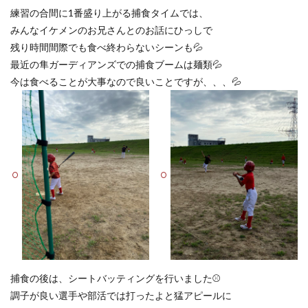
練習の合間に1番盛り上がる捕食タイムでは、
みんなイケメンのお兄さんとのお話にひっしで
残り時間間際でも食べ終わらないシーンも💦
最近の隼ガーディアンズでの捕食ブームは麺類💦
今は食べることが大事なので良いことですが、、、💦
捕食の後は、シートバッティングを行いました⚾️
調子が良い選手や部活では打ったよと猛アピールに