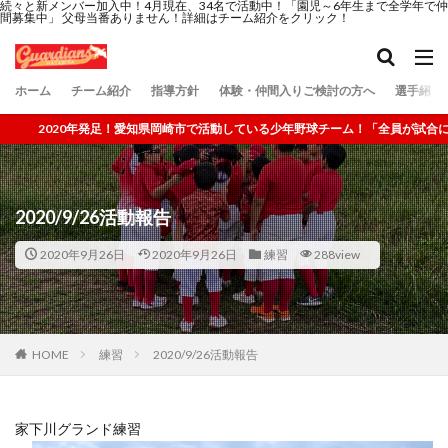
続々と新メンバー加入中！4月現在、34名で活動中！「園児～6年生まで全学年で仲
間募集中」 父母当番ありません！詳細はチーム紹介をクリック！
ホーム
チーム紹介
指導方針
体験・仲間入りご検討の方へ
選手紹介
活動している少年野球チーム！「全員が試合に出るチーム」「選手自ら考え行動する
2020/9/26活動報告
2020年9月26日
2020年9月26日
練習
288view
HOME
練習
2020/9/26活動報告
家下川グランド練習